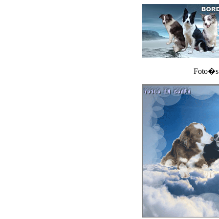
Foto�s 