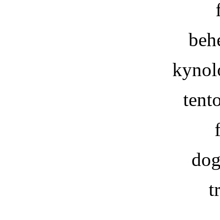
beh
kynol
tent
dog
t